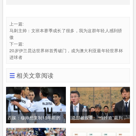
上一篇:
马刺主帅：文班本赛季成长了很多，我为这群年轻人感到骄
傲
下一篇:
20岁伊兰昆达世界杯首秀破门，成为澳大利亚最年轻世界杯
进球者
相关文章阅读
西媒：穆帅想复制15年前的
总部被搜查、“性贿赂”裁判，
皇马，但他缺少阿隆索这样的
韩国足协丑闻成“多米诺骨牌”