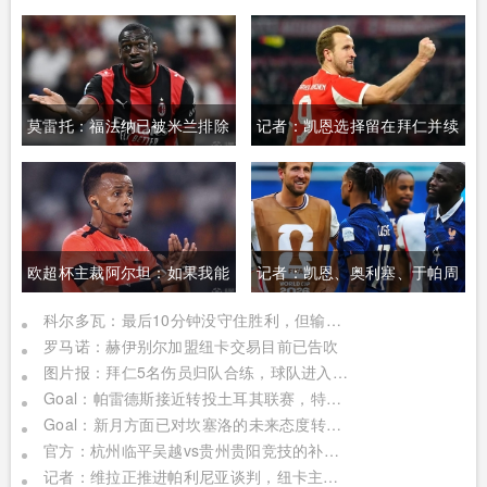
莫雷托：福法纳已被米兰排除
记者：凯恩选择留在拜仁并续
在计划之外，他被列入离队名
约，预计在8月底/9月初敲定
单
欧超杯主裁阿尔坦：如果我能
记者：凯恩、奥利塞、于帕周
够成功，那么任何人都可以
末才归队，德超杯也最多替补
科尔多瓦：最后10分钟没守住胜利，但输球并未让我们失去信心
罗马诺：赫伊别尔加盟纽卡交易目前已告吹
出场
图片报：拜仁5名伤员归队合练，球队进入新赛季备战冲刺阶段
Goal：帕雷德斯接近转投土耳其联赛，特拉布宗体育希望引进他
Goal：新月方面已对坎塞洛的未来态度转强硬，巴萨转会受阻
官方：杭州临平吴越vs贵州贵阳竞技的补赛时间为8月11日19:30
记者：维拉正推进帕利尼亚谈判，纽卡主攻赫伊别尔