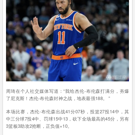
周琦在个人社交媒体写道：“我给杰伦-布伦森打满分，夯爆
了尼克斯！杰伦-布伦森封神之战，地表最强188。 ​​​”
本场比赛，杰伦-布伦森出战41分07秒，投篮27投14中，其
中三分球7投4中、罚球15中13，砍下全场最高的45分，另有
3篮板3助攻2抢断，正负值+10。