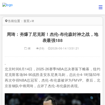
当前位置：
首页
>
iit
周琦：夯爆了尼克斯！杰伦-布伦森封神之战，地
表最强188
iit
(59)
2026-06-14 13:51:21
-
北京时间6月14日，2025-26赛季NBA总决赛落下帷幕，纽约
尼克斯客场94-90战胜圣安东尼奥马刺，总比分4-1时隔53年
再次夺得NBA总冠军，杰伦-布伦森被评为FMVP。赛后，北
京首钢队中锋周琦，点评了杰伦-布伦森的表现。